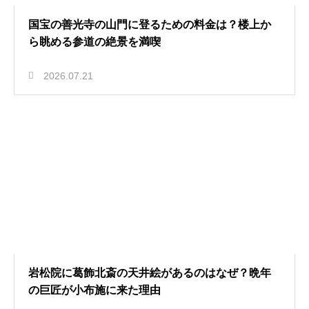
国宝の善光寺の山門に登るための料金は？楼上か
ら眺める参道の絶景を満喫
2026.07.21
岩松院に葛飾北斎の天井絵があるのはなぜ？晩年
の巨匠が小布施に来た理由