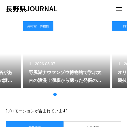
長野県JOURNAL
美術館・博物館
白馬
2026.08.07
202
があ
野尻湖ナウマンゾウ博物館で学ぶ太
オリ
謎に
古の浪漫！湖底から蘇った発掘の歴
競技
史
体験
[プロモーションが含まれています]