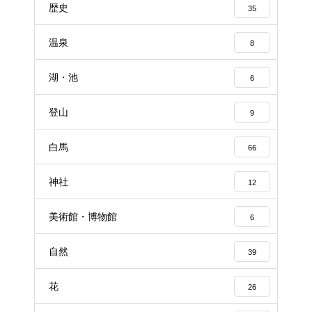
歴史
35
温泉
8
湖・池
6
登山
9
白馬
66
神社
12
美術館・博物館
6
自然
39
花
26