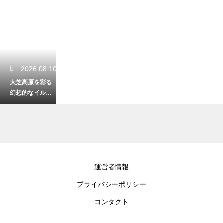
2026.08.10
大芝高原を彩る
幻想的なイルミ
ネーション！冬
の夜空を飾る開
催の期間とは
2026.08.10
運営者情報
妻女山の展望台
プライバシーポリシー
から見下ろす川
中島！上杉謙信
コンタクト
の陣立てを想像
する歴史浪漫