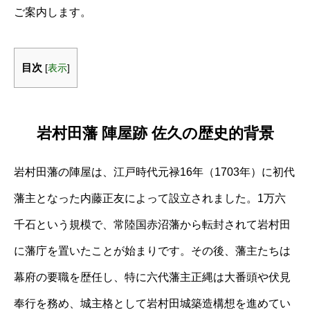
ご案内します。
目次
[
表示
]
岩村田藩 陣屋跡 佐久の歴史的背景
岩村田藩の陣屋は、江戸時代元禄16年（1703年）に初代
藩主となった内藤正友によって設立されました。1万六
千石という規模で、常陸国赤沼藩から転封されて岩村田
に藩庁を置いたことが始まりです。その後、藩主たちは
幕府の要職を歴任し、特に六代藩主正縄は大番頭や伏見
奉行を務め、城主格として岩村田城築造構想を進めてい