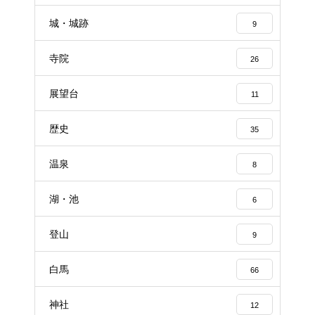
城・城跡
9
寺院
26
展望台
11
歴史
35
温泉
8
湖・池
6
登山
9
白馬
66
神社
12