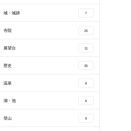
城・城跡
7
寺院
26
展望台
11
歴史
35
温泉
8
湖・池
6
登山
9