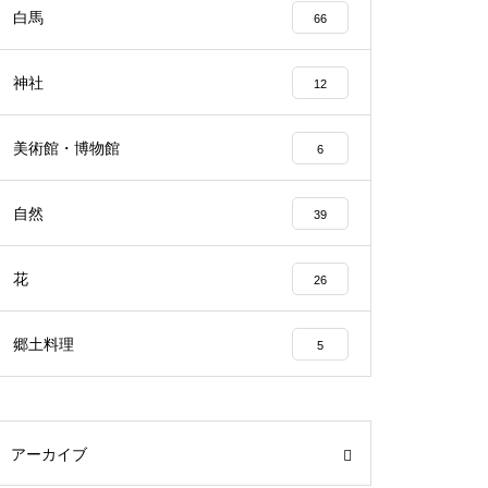
白馬
66
神社
12
美術館・博物館
6
自然
39
花
26
郷土料理
5
アーカイブ