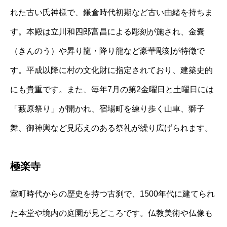
れた古い氏神様で、鎌倉時代初期など古い由緒を持ちま
す。本殿は立川和四郎富昌による彫刻が施され、金嚢
（きんのう）や昇り龍・降り龍など豪華彫刻が特徴で
す。平成以降に村の文化財に指定されており、建築史的
にも貴重です。また、毎年7月の第2金曜日と土曜日には
「藪原祭り」が開かれ、宿場町を練り歩く山車、獅子
舞、御神輿など見応えのある祭礼が繰り広げられます。
極楽寺
室町時代からの歴史を持つ古刹で、1500年代に建てられ
た本堂や境内の庭園が見どころです。仏教美術や仏像も