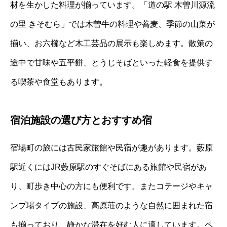
材を生かした料理が揃っています。「道の駅 木曽川源流
の里 きそむら」では木曽牛の料理や蕎麦、季節の山菜が
揃い、お六櫛など木工芸品の展示も楽しめます。散策の
途中で甘味や五平餅、とうじそばといった軽食を提供す
る喫茶や食堂もあります。
宿泊施設の選び方とおすすめ宿
宿場町の旅には古民家旅館や民宿が趣があります。藪原
駅近くにはJR藪原駅のすぐそばにある旅館や民宿があ
り、町歩き中心の方にも便利です。またコテージやキャ
ンプ場タイプの施設、高原荘のような自然に囲まれた宿
も揃っており、静かな滞在を好む人に適しています。ペ