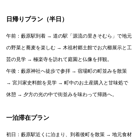
日帰りプラン（半日）
午前：藪原駅到着 → 道の駅「源流の里きそむら」で地元
の野菜と蕎麦を楽しむ → 木祖村郷土館でお六櫛展示と工
芸の見学 → 極楽寺を訪れて庭園と仏像を拝観。
午後：藪原神社へ徒歩で参拝 → 宿場町の町並みを散策
→ 宮川家史料館を見学 → 町中のお土産購入と甘味処で
休憩 → 夕方の光の中で街並みを味わって帰路へ。
一泊滞在プラン
初日：藪原駅近くに泊まり、到着後町を散策 → 地元食材