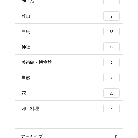
湖・池
6
登山
9
白馬
66
神社
12
美術館・博物館
7
自然
39
花
26
郷土料理
5
アーカイブ