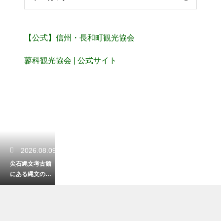
【公式】信州・長和町観光協会
蓼科観光協会 | 公式サイト
2026.08.09
尖石縄文考古館
にある縄文のビ
ーナス！なぜこ
れほどまでに美
しい造形なのか