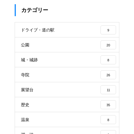
カテゴリー
ドライブ・道の駅
9
公園
20
城・城跡
8
寺院
26
展望台
11
歴史
35
温泉
8