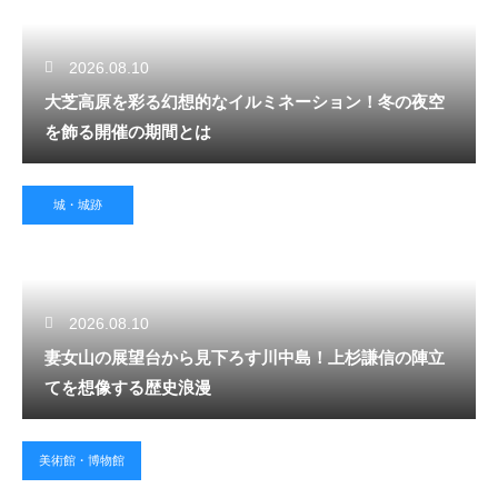
2026.08.10
大芝高原を彩る幻想的なイルミネーション！冬の夜空
を飾る開催の期間とは
城・城跡
2026.08.10
妻女山の展望台から見下ろす川中島！上杉謙信の陣立
てを想像する歴史浪漫
美術館・博物館