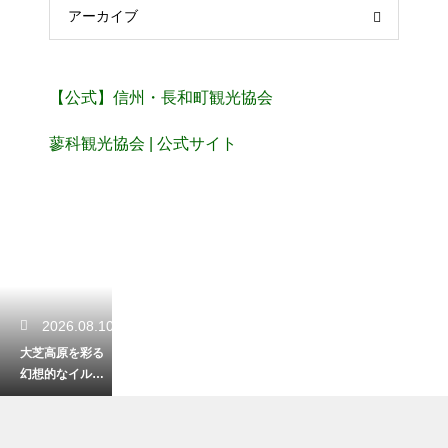
アーカイブ
【公式】信州・長和町観光協会
蓼科観光協会 | 公式サイト
2026.08.10
大芝高原を彩る
幻想的なイルミ
ネーション！冬
の夜空を飾る開
催の期間とは