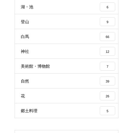
湖・池
6
登山
9
白馬
66
神社
12
美術館・博物館
7
自然
39
花
26
郷土料理
5