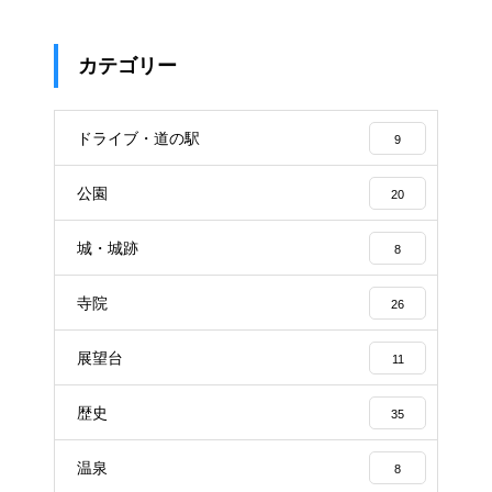
カテゴリー
ドライブ・道の駅
9
公園
20
城・城跡
8
寺院
26
展望台
11
歴史
35
温泉
8