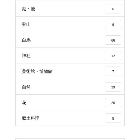
湖・池
6
登山
9
白馬
66
神社
12
美術館・博物館
7
自然
39
花
26
郷土料理
5