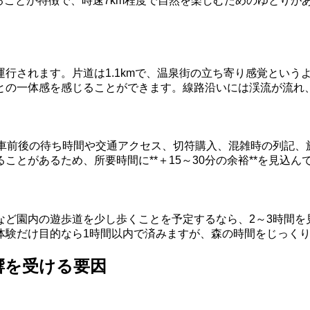
走ることが特徴で、時速7km程度で自然を楽しむためのゆとり
行されます。片道は1.1kmで、温泉街の立ち寄り感覚という
との一体感を感じることができます。線路沿いには渓流が流れ
乗車前後の待ち時間や交通アクセス、切符購入、混雑時の列記、
とがあるため、所要時間に**＋15～30分の余裕**を見込ん
など園内の遊歩道を少し歩くことを予定するなら、2～3時間を
体験だけ目的なら1時間以内で済みますが、森の時間をじっくり
響を受ける要因