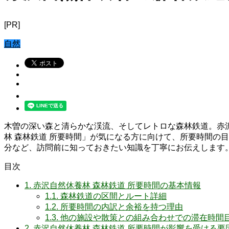
[PR]
自然
木曽の深い森と清らかな渓流、そしてレトロな森林鉄道。赤
林 森林鉄道 所要時間」が気になる方に向けて、所要時間の
分など、訪問前に知っておきたい知識を丁寧にお伝えします
目次
1.
赤沢自然休養林 森林鉄道 所要時間の基本情報
1.1.
森林鉄道の区間とルート詳細
1.2.
所要時間の内訳と余裕を持つ理由
1.3.
他の施設や散策との組み合わせでの滞在時間
2.
赤沢自然休養林 森林鉄道 所要時間が影響を受ける要