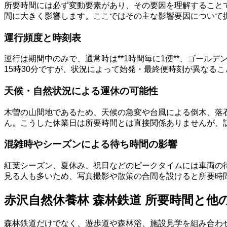
所要時間には必ず変動要素があり、その要因を理解すること
間に大きく影響します。ここではその主な影響要因について
運行頻度と時刻表
運行は期間中のみで、通常時は**1時間毎に1便**、ゴールデ
15時30分ですが、状況によって始発・最終便時刻が異なる
天候・自然状況による運休の可能性
木曽の山間地であるため、天候の急変や台風による倒木、落
ん。こうした休業日は所要時間とは直接関係ありませんが、
混雑時やシーズンによる待ち時間の影響
紅葉シーズン、夏休み、祝日などのピークタイムには車両の
見る人も多いため、写真撮影や散策の合間を設けると所要時
赤沢自然休養林 森林鉄道 所要時間と
森林鉄道だけでなく、遊歩道や森林浴、施設見学を組み合わ