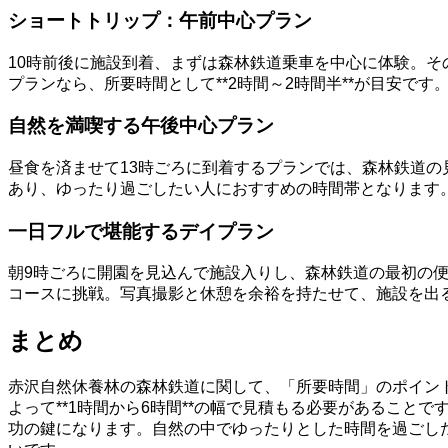
ショートトリップ：午前中心プラン
10時前後に施設到着、まずは森林鉄道乗車を中心に体験。
プランなら、所要時間として**2時間～2時間半**が目安で
自然を満喫する午後中心プラン
昼食を済ませて13時ごろに到着するプランでは、森林鉄道の
あり、ゆったり過ごしたい人におすすめの時間帯となります
一日フルで堪能するデイプラン
朝9時ごろに開園を見込んで施設入りし、森林鉄道の最初の
コースに挑戦。写真撮影と休憩を余裕を持たせて、施設を出るの
まとめ
赤沢自然休養林の森林鉄道に関して、「所要時間」のポイント
よって**1時間から6時間**の幅で見積もる必要があるこ
功の鍵になります。自然の中でゆったりとした時間を過ごし