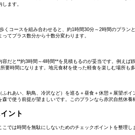
内します。
程度歩くコースを組み合わせると、約1時間30分～2時間のプラ
よってプラス数分から十数分変わります。
だと**約3時間～4時間**を見積もるのが妥当です。例えば
な所要時間になります。地元食材を使った軽食を楽しむ場所も
ふれあい、駒鳥、冷沢など）を巡る＋昼食＋休憩＋展望ポイント
を森で使う前提が望ましいです。このプランなら赤沢自然休養
ポイント
ここでは時間を無駄にしないためのチェックポイントを整理し