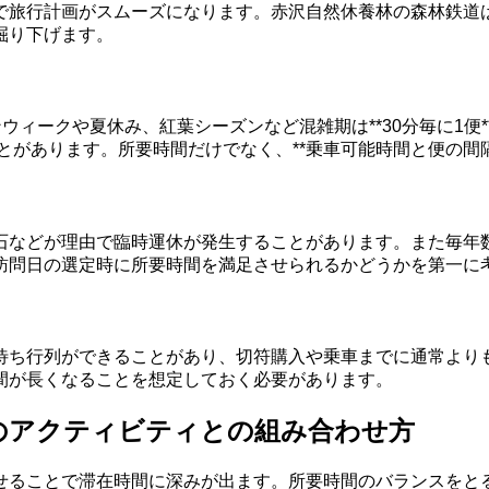
で旅行計画がスムーズになります。赤沢自然休養林の森林鉄道
掘り下げます。
ンウィークや夏休み、紅葉シーズンなど混雑期は**30分毎に1便
ことがあります。所要時間だけでなく、**乗車可能時間と便の間
石などが理由で臨時運休が発生することがあります。また毎年
訪問日の選定時に所要時間を満足させられるかどうかを第一に
待ち行列ができることがあり、切符購入や乗車までに通常より
間が長くなることを想定しておく必要があります。
他のアクティビティとの組み合わせ方
せることで滞在時間に深みが出ます。所要時間のバランスをと