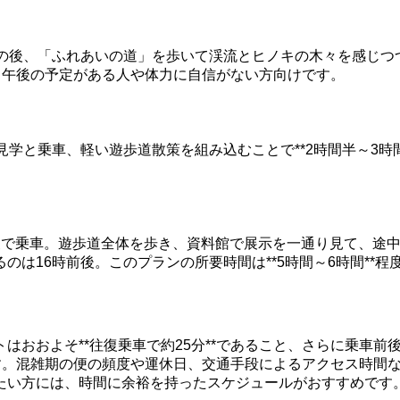
その後、「ふれあいの道」を歩いて渓流とヒノキの木々を感じつ
す。午後の予定がある人や体力に自信がない方向けです。
見学と乗車、軽い遊歩道散策を組み込むことで**2時間半～3時
。
便で乗車。遊歩道全体を歩き、資料館で展示を一通り見て、途
は16時前後。このプランの所要時間は**5時間～6時間**程
はおおよそ**往復乗車で約25分**であること、さらに乗車
とです。混雑期の便の頻度や運休日、交通手段によるアクセス時
たい方には、時間に余裕を持ったスケジュールがおすすめです