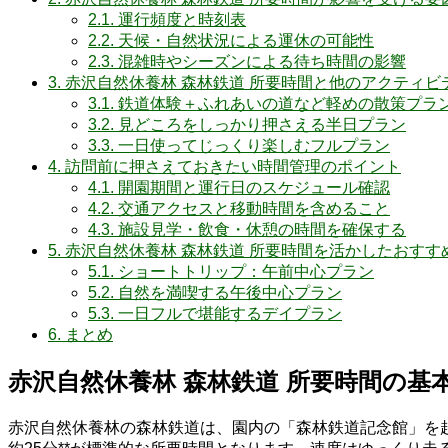
2.1.
運行頻度と時刻表
2.2.
天候・自然状況による運休の可能性
2.3.
混雑時やシーズンによる待ち時間の影響
3.
赤沢自然休養林 森林鉄道 所要時間と他のアクティビ
3.1.
鉄道体験＋ふれあいの道など軽めの散策プラ
3.2.
見どころをしっかり押さえる半日プラン
3.3.
一日使ってじっくり楽しむフルプラン
4.
訪問前に押さえておきたい時間管理のポイント
4.1.
開園期間と運行日のスケジュール確認
4.2.
交通アクセスと移動時間を含めること
4.3.
施設見学・飲食・休憩の時間を確保する
5.
赤沢自然休養林 森林鉄道 所要時間を活かしたおすす
5.1.
ショートトリップ：午前中心プラン
5.2.
自然を満喫する午後中心プラン
5.3.
一日フルで堪能するデイプラン
6.
まとめ
赤沢自然休養林 森林鉄道 所要時間の基
赤沢自然休養林の森林鉄道は、園内の「森林鉄道記念館」を起点