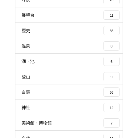
展望台
11
歴史
35
温泉
8
湖・池
6
登山
9
白馬
66
神社
12
美術館・博物館
7