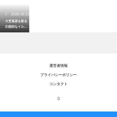
2026.08.10
大芝高原を彩る
幻想的なイルミ
ネーション！冬
の夜空を飾る開
催の期間とは
2026.08.10
運営者情報
妻女山の展望台
プライバシーポリシー
から見下ろす川
中島！上杉謙信
コンタクト
の陣立てを想像
する歴史浪漫
2026.08.09