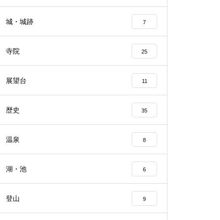
城・城跡
7
寺院
25
展望台
11
歴史
35
温泉
8
湖・池
6
登山
9