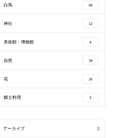
白馬
66
神社
12
美術館・博物館
6
自然
39
花
26
郷土料理
5
アーカイブ