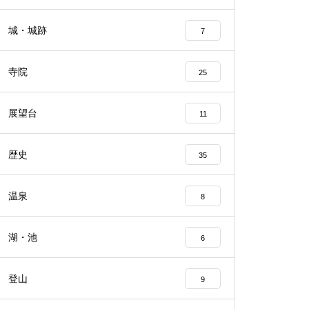
城・城跡
7
寺院
25
展望台
11
歴史
35
温泉
8
湖・池
6
登山
9