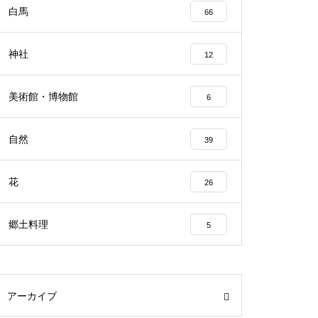
白馬
66
神社
12
美術館・博物館
6
自然
39
花
26
郷土料理
5
アーカイブ